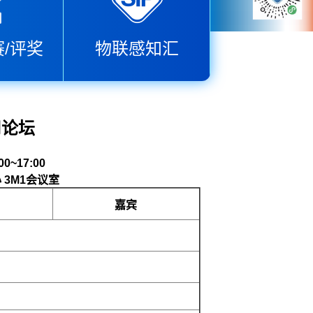
/评奖
物联感知汇
用论坛
~17:00
3M1会议室
嘉宾