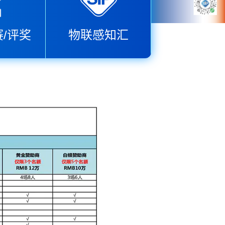
/评奖
物联感知汇